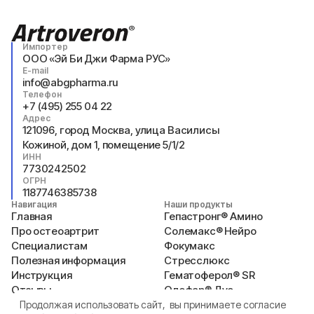
Импортер
ООО «Эй Би Джи Фарма РУС»
E-mail
info@abgpharma.ru
Телефон
+7 (495) 255 04 22
Адрес
121096, город Москва, улица Василисы
Кожиной, дом 1, помещение 5/1/2
ИНН
7730242502
ОГРН
1187746385738
Навигация
Наши продукты
Главная
Гепастронг® Амино
Про остеоартрит
Солемакс® Нейро
Специалистам
Фокумакс
Полезная информация
Стресслюкс
Инструкция
Гематоферол® SR
Отзывы
Олефар® Дуо
А вы знали?
Натабиол®+
Продолжая использовать сайт, вы принимаете согласие