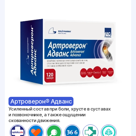
Артроверон® Адванс
Усиленный состав при боли, хрусте в суставах
и
позвоночнике, а также ощущении
скованности движения.