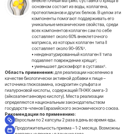
Внеклеточный матрикс суставного хряща в
основном состоит из воды, коллагена,
протеогликанов и других белков. В целом эти
компоненты помогают поддерживать его
уникальные механические свойства, среди
всех компонентов коллаген сам по себе
составляет около 60% внеклеточного
матрикса, из которых коллаген типа II
составляет около 90–95%⁶.
• ненденатурированный коллаген II типа
подавляет повреждение хряща⁶;
• уменьшает дискомфорт в суставах⁶.
Область применения:
для реализации населению в
качестве биологически активной добавки к пище –
источника глюкозамина, хондроитин сульфата и
гиалуроновой кислоты, содержащей ПНЖК омега-3
(эйкозапентаеновую кислоту). Места реализации
определяются национальным законодательством
государств-членов Евразийского экономического союза.
Рекомендации по применению:
Взрослым по 2 капсулы 2 раза в день во время еды.
Продолжительность приема – 1-2 месяца. Возможны
повторные приемы в течение года.