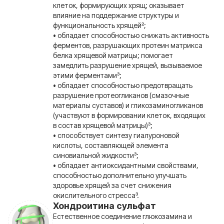
клеток, формирующих хрящ; оказывает
влияние на поддержание структуры и
функциональность хрящей²;
• обладает способностью снижать активность
ферментов, разрушающих протеин матрикса
белка хрящевой матрицы; помогает
замедлить разрушение хрящей, вызываемое
этими ферментами³;
• обладает способностью предотвращать
разрушение протеогликанов (смазочные
материалы суставов) и гликозаминогликанов
(участвуют в формировании клеток, входящих
в состав хрящевой матрицы)³;
• способствует синтезу гиалуроновой
кислоты, составляющей элемента
синовиальной жидкости³;
• обладает антиоксидантными свойствами,
способностью дополнительно улучшать
здоровье хрящей за счет снижения
окислительного стресса³.
Хондроитина сульфат
Естественное соединение глюкозамина и