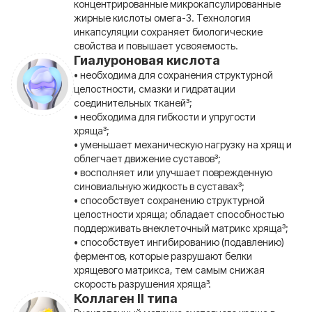
концентрированные микрокапсулированные
жирные кислоты омега-3. Технология
инкапсуляции сохраняет биологические
свойства и повышает усвояемость.
Гиалуроновая кислота
• необходима для сохранения структурной
целостности, смазки и гидратации
соединительных тканей³;
• необходима для гибкости и упругости
хряща³;
• уменьшает механическую нагрузку на хрящ и
облегчает движение суставов³;
• восполняет или улучшает поврежденную
синовиальную жидкость в суставах³;
• способствует сохранению структурной
целостности хряща; обладает способностью
поддерживать внеклеточный матрикс хряща³;
• способствует ингибированию (подавлению)
ферментов, которые разрушают белки
хрящевого матрикса, тем самым снижая
скорость разрушения хряща³.
Коллаген II типа