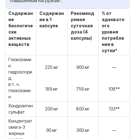
повышенным нагрузкам¹.
Содержан
Содержан
Рекоменд
% от
ие
ие в 1
уемая
адекватн
биологиче
капсуле
суточная
ого
ски
доза (4
уровня
активных
капсулы)
потребле
веществ
ния в
сутки*
Глюкозами
н
225 мг
900 мг
—
гидрохлори
д,
в т. ч.
189 мг
756 мг
108**
глюкозами
н
Хондроитин
200 мг
800 мг
133**
сульфат
Концентрат
омега-3
90 мг
360 мг
—
жирных