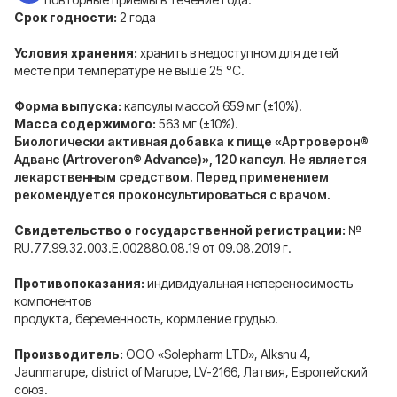
Срок годности:
2 года
Условия хранения:
xранить в недоступном для детей
месте при температуре не выше 25 °С.
Форма выпуска:
капсулы массой 659 мг (±10%).
Масса содержимого:
563 мг (±10%).
Биологически активная добавка к пище «Артроверон®
Адванс (Artroveron® Advance)», 120 капсул. Не является
лекарственным средством. Перед применением
рекомендуется проконсультироваться с врачом.
Свидетельство о государственной регистрации:
№
RU.77.99.32.003.E.002880.08.19 от 09.08.2019 г.
Противопоказания:
индивидуальная непереносимость
компонентов
продукта, беременность, кормление грудью.
Производитель:
ООО «Solepharm LTD», Alksnu 4,
Jaunmarupe, district of Marupe, LV-2166, Латвия, Европейский
союз.