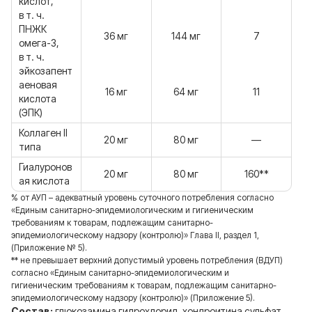
кислот,
в т. ч.
ПНЖК
36 мг
144 мг
7
омега-3,
в т. ч.
эйкозапент
аеновая
16 мг
64 мг
11
кислота
(ЭПК)
Коллаген II
20 мг
80 мг
—
типа
Гиалуронов
20 мг
80 мг
160**
ая кислота
% от АУП – адекватный уровень суточного потребления согласно
«Единым санитарно-эпидемиологическим и гигиеническим
требованиям к товарам, подлежащим санитарно-
эпидемиологическому надзору (контролю)» Глава II, раздел 1,
(Приложение № 5).
** не превышает верхний допустимый уровень потребления (ВДУП)
согласно «Единым санитарно-эпидемиологическим и
гигиеническим требованиям к товарам, подлежащим санитарно-
эпидемиологическому надзору (контролю)» (Приложение 5).
Состав:
глюкозамина гидрохлорид, хондроитина сульфат,