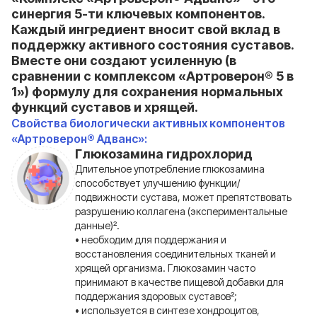
синергия 5-ти ключевых компонентов.
Каждый ингредиент вносит свой вклад в
поддержку активного состояния суставов.
Вместе они создают усиленную (в
сравнении с комплексом «Артроверон® 5 в
1») формулу для сохранения нормальных
функций суставов и хрящей.
Свойства биологически активных компонентов
«Артроверон® Адванс»:
Глюкозамина гидрохлорид
Длительное употребление глюкозамина
способствует улучшению функции/
подвижности сустава, может препятствовать
разрушению коллагена (экспериментальные
данные)².
• необходим для поддержания и
восстановления соединительных тканей и
хрящей организма. Глюкозамин часто
принимают в качестве пищевой добавки для
поддержания здоровых суставов²;
• используется в синтезе хондроцитов,