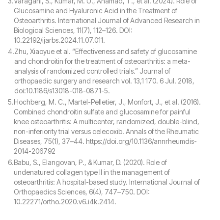
3.
Varagani, S., Kumar, M. U., Ahamad, T., et al. (2024). Role of
Glucosamine and Hyaluronic Acid in the Treatment of
Osteoarthritis. International Journal of Advanced Research in
Biological Sciences, 11(7), 112–126. DOI:
10.22192/ijarbs.2024.11.07.011.
4.
Zhu, Xiaoyue et al. “Effectiveness and safety of glucosamine
and chondroitin for the treatment of osteoarthritis: a meta-
analysis of randomized controlled trials.” Journal of
orthopaedic surgery and research vol. 13,1 170. 6 Jul. 2018,
doi:10.1186/s13018-018-0871-5.
5.
Hochberg, M. C., Martel-Pelletier, J., Monfort, J., et al. (2016).
Combined chondroitin sulfate and glucosamine for painful
knee osteoarthritis: A multicenter, randomized, double-blind,
non-inferiority trial versus celecoxib. Annals of the Rheumatic
Diseases, 75(1), 37–44. https://doi.org/10.1136/annrheumdis-
2014-206792
6.
Babu, S., Elangovan, P., & Kumar, D. (2020). Role of
undenatured collagen type II in the management of
osteoarthritis: A hospital-based study. International Journal of
Orthopaedics Sciences, 6(4), 747–750. DOI:
10.22271/ortho.2020.v6.i4k.2414.