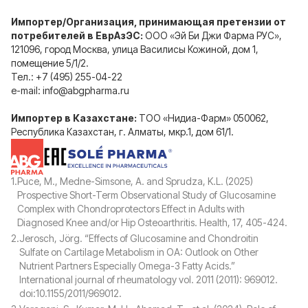
Импортер/Организация, принимающая претензии от
потребителей в ЕврАзЭС:
OOO «Эй Би Джи Фарма РУС»,
121096, город Москва, улица Василисы Кожиной, дом 1,
помещение 5/1/2.
Тел.: +7 (495) 255-04-22
e-mail: info@abgpharma.ru
Импортер в Казахстане:
ТОО «Нидиа-Фарм» 050062,
Республика Казахстан, г. Алматы, мкр.1, дом 61/1.
1.
Puce, M., Medne-Simsone, A. and Sprudza, K.L. (2025)
Prospective Short-Term Observational Study of Glucosamine
Complex with Chondroprotectors Effect in Adults with
Diagnosed Knee and/or Hip Osteoarthritis. Health, 17, 405-424.
2.
Jerosch, Jörg. “Effects of Glucosamine and Chondroitin
Sulfate on Cartilage Metabolism in OA: Outlook on Other
Nutrient Partners Especially Omega-3 Fatty Acids.”
International journal of rheumatology vol. 2011 (2011): 969012.
doi:10.1155/2011/969012.