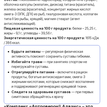
оболочка капсулы (желатин, диоксид титана (краситель),
железа оксид (краситель)), концентрат жирных кислот
омега-3 (ЭПК, ДГК) из рыб, гиалуроновая кислота, коллаген
типа II (из рыбы, хрящей), магния стеарат (агент
антислеживающий).
Пищевая ценность на 100 г продукта:
белки – 25,25 г,
жиры – 9,1 г, углеводы – 39,56 г.
Энергетическая ценность на 100 г продукта:
1615 кДж
/ 386 ккал.
Будьте активны
— регулярная физическая
активность поможет сохранить суставы гибкими.
Избегайте травм
— при занятиях спортом не
перегружайте суставы.
Отрегулируйте питание
– включите в рацион
продукты, богатые антиоксидантами, омега-3
жирными кислотами, которые снижают воспаление
и поддерживают регенерацию хрящевой ткани.
Следите за здоровьем суставов
— при первых
симптомах обращайтесь к врачу
«Комплекс «Артроверон® Адванс» – это